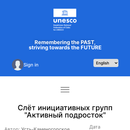
Remembering the PAST,
striving towards the FUTURE
Sign in
Слёт инициативных групп
"Активный подросток"
Дата
Автор:
Усть-Каменогорское