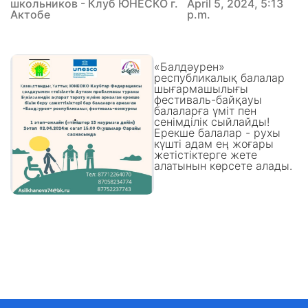
школьников - Клуб ЮНЕСКО г.
April 5, 2024, 5:13
Актобе
p.m.
«Балдәурен»
республикалық балалар
шығармашылығы
фестиваль-байқауы
балаларға үміт пен
сенімділік сыйлайды!
Ерекше балалар - рухы
күшті адам ең жоғары
жетістіктерге жете
алатынын көрсете алады.