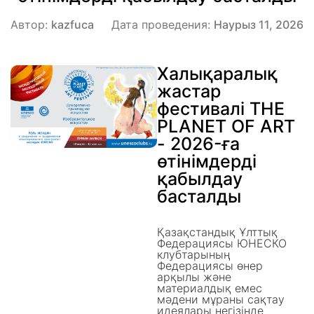
Автор:
kazfuca
Дата проведения:
Наурыз 11, 2026
Халықаралық
жастар
фестивалі THE
PLANET OF ART
- 2026-ға
өтінімдерді
қабылдау
басталды
Қазақстандық Ұлттық
Федерациясы ЮНЕСКО
клубтарының
Федерациясы өнер
арқылы және
материалдық емес
мәдени мұраны сақтау
идеялары негізінде