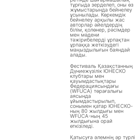
тұрғыда зерделеп, оны өз
жұмыстарында бейнелеу
ұсынылады. Көркемдік
бейнелеу арқылы жас
авторлар әйелдердің
білім, қолөнер, рәсімдер
мен мәдени
тәжірибелерді ұрпақтан
ұрпаққа жеткізудегі
маңыздылығын баяндай
алады.
Фестиваль Қазақстанның
Дүниежүзілік ЮНЕСКО
клубтары мен
қауымдастықтары
Федерациясындағы
(WFUCA) төрағалығы
аясында
ұйымдастырылып,
сонымен қатар ЮНЕСКО-
ның 80 жылдығы мен
WFUCA-ның 45
жылдығына орай
өткізіледі.
Қатысуға әлемнің әр түрлі