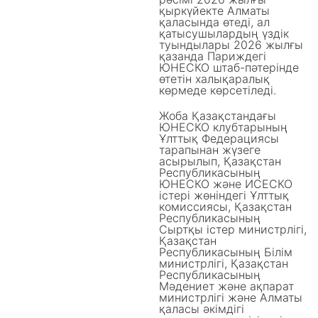
қыркүйекте Алматы
қаласында өтеді, ал
қатысушылардың үздік
туындылары 2026 жылғы
қазанда Париждегі
ЮНЕСКО штаб-пәтерінде
өтетін халықаралық
көрмеде көрсетіледі.
Жоба Қазақстандағы
ЮНЕСКО клубтарының
Ұлттық Федерациясы
тарапынан жүзеге
асырылып, Қазақстан
Республикасының
ЮНЕСКО және ИСЕСКО
істері жөніндегі Ұлттық
комиссиясы, Қазақстан
Республикасының
Сыртқы істер министрлігі,
Қазақстан
Республикасының Білім
министрлігі, Қазақстан
Республикасының
Мәдениет және ақпарат
министрлігі және Алматы
қаласы әкімдігі