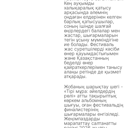
Кең ауқымды
халықаралық қатысу
арқасында әлемнің
ондаған елдерінен келген
барлық қатысушылар,
соның ішінде шалғай
өңірлердегі балалар мен
жастар, шығармаларын
тегін ұсыну мүмкіндігіне
ие болады. Фестиваль
жас суретшілерді кәсіби
өнер қауымдастығымен
және Қазақстанның
беделді өнер
қайраткерлерімен танысу
алаңы ретінде де қызмет
атқарады.
Жобаның шарықтау шегі -
«Тірі мұра: әйелдердің
рөлі» атты тақырыптық
көркем альбомның
шығуы, оған фестивальдің
финалистерінің
шығармалары енгізіледі.
Жеңімпаздарды
марапаттау салтанатты
рәсімі 2026 жылғы