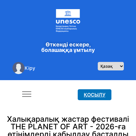
Өткенді ескере,
болашаққа ұмтылу
Кіру
ҚОСЫЛУ
Халықаралық жастар фестивалі
THE PLANET OF ART - 2026-ға
өтінімдерді қабылдау басталды