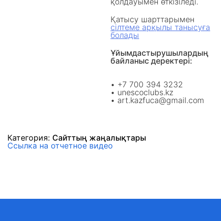
қолдауымен өткізіледі.
Қатысу шарттарымен
сілтеме арқылы танысуға
болады
Ұйымдастырушылардың
байланыс деректері:
• +7 700 394 3232
• unescoclubs.kz
• art.kazfuca@gmail.com
Категория:
Сайттың жаңалықтары
Ссылка на отчетное видео