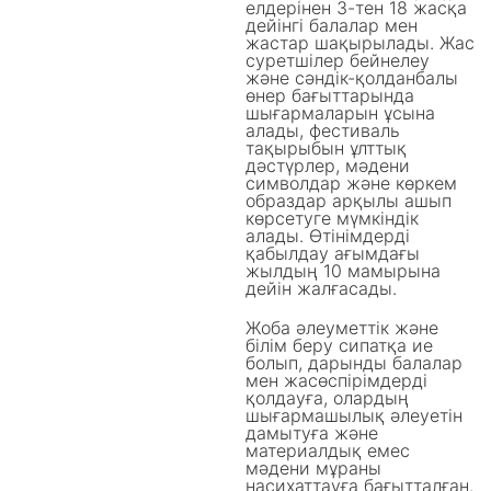
елдерінен 3-тен 18 жасқа
дейінгі балалар мен
жастар шақырылады. Жас
суретшілер бейнелеу
және сәндік-қолданбалы
өнер бағыттарында
шығармаларын ұсына
алады, фестиваль
тақырыбын ұлттық
дәстүрлер, мәдени
символдар және көркем
образдар арқылы ашып
көрсетуге мүмкіндік
алады. Өтінімдерді
қабылдау ағымдағы
жылдың 10 мамырына
дейін жалғасады.
Жоба әлеуметтік және
білім беру сипатқа ие
болып, дарынды балалар
мен жасөспірімдерді
қолдауға, олардың
шығармашылық әлеуетін
дамытуға және
материалдық емес
мәдени мұраны
насихаттауға бағытталған.