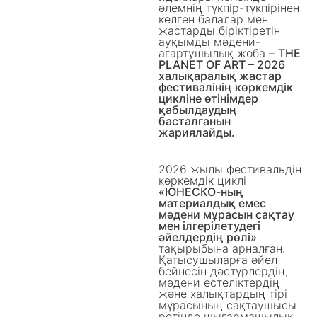
әлемнің түкпір-түкпірінен
келген балалар мен
жастарды біріктіретін
ауқымды мәдени-
ағартушылық жоба –
THE
PLANET OF ART – 2026
халықаралық жастар
фестивалінің көркемдік
цикліне өтінімдер
қабылдаудың
басталғанын
жариялайды.
2026 жылы фестивальдің
көркемдік циклі
«ЮНЕСКО-ның
материалдық емес
мәдени мұрасын сақтау
мен ілгерілетудегі
әйелдердің рөлі»
тақырыбына арналған.
Қатысушыларға әйел
бейнесін дәстүрлердің,
мәдени естеліктердің
және халықтардың тірі
мұрасының сақтаушысы
ретінде шығармашылық