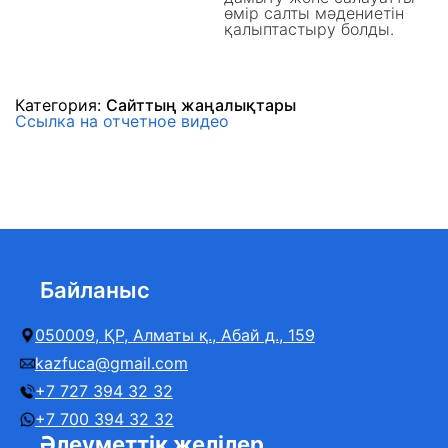
өмір салты мәдениетін
қалыптастыру болды.
Категория:
Сайттың жаңалықтары
Ссылка на отчетное видео
Байланыс
050009, ҚР, Алматы қ., Абай д., 159
kazfuca@gmail.com
+7 727 394 32 32
+7 700 394 32 32
Әлеуметтік желілер