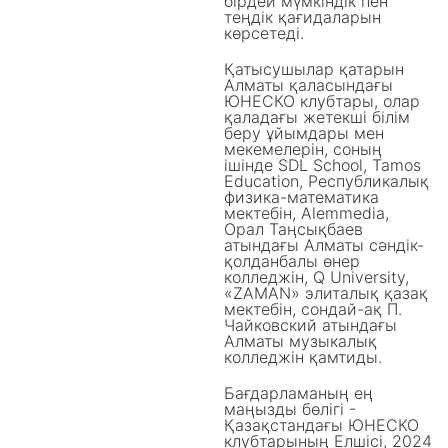
бірдей мүмкіндік пен
теңдік қағидаларын
көрсетеді.
Қатысушылар қатарын
Алматы қаласындағы
ЮНЕСКО клубтары, олар
қаладағы жетекші білім
беру ұйымдары мен
мекемелерін, соның
ішінде SDL School, Tamos
Education, Республикалық
физика-математика
мектебін, Alemmedia,
Орал Таңсықбаев
атындағы Алматы сәндік-
қолданбалы өнер
колледжін, Q University,
«ZAMAN» элиталық қазақ
мектебін, сондай-ақ П.
Чайковский атындағы
Алматы музыкалық
колледжін қамтиды.
Бағдарламаның ең
маңызды бөлігі -
Қазақстандағы ЮНЕСКО
клубтарының Елшісі, 2024