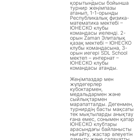
қорытындысы бойынша
турнир жеңімпазы
атанып, 1-1-орынды
Республикалық физика-
математика мектебі –
ЮНЕСКО клубы
командасы иеленді. 2-
орын Zaman Элиталық
қазақ мектебі – ЮНЕСКО
клубы командасына, 3-
орын иегері SDL School
мектеп – интернат –
ЮНЕСКО клубы
командасы атанды.
Жеңімпаздар мен
жүлдегерлер
кубоктармен,
медальдармен және
сыйлықтармен
марапатталды. Дегенмен,
турнирдің басты мақсаты
тек мықтыларды анықтау
ғана емес, сонымен қатар
ЮНЕСКО клубтары
арасындағы байланысты
нығайту, жастар әлеуетін
дамыту және салауатты