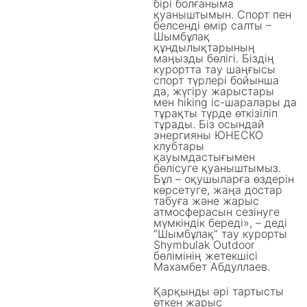
бірі болғаныма
қуаныштымын. Спорт пен
белсенді өмір салты –
Шымбұлақ
құндылықтарының
маңызды бөлігі. Біздің
курортта тау шаңғысы
спорт түрлері бойынша
да, жүгіру жарыстары
мен hiking іс-шаралары да
тұрақты түрде өткізіліп
тұрады. Біз осындай
энергияны ЮНЕСКО
клубтары
қауымдастығымен
бөлісуге қуаныштымыз.
Бұл – оқушыларға өздерін
көрсетуге, жаңа достар
табуға және жарыс
атмосферасын сезінуге
мүмкіндік береді», – деді
“Шымбұлақ” тау курорты
Shymbulak Outdoor
бөлімінің жетекшісі
Махамбет Абдуллаев.
Қарқынды әрі тартысты
өткен жарыс