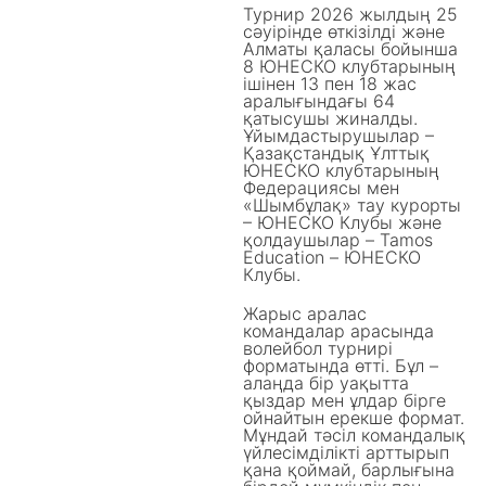
Турнир 2026 жылдың 25
сәуірінде өткізілді және
Алматы қаласы бойынша
8 ЮНЕСКО клубтарының
ішінен 13 пен 18 жас
аралығындағы 64
қатысушы жиналды.
Ұйымдастырушылар –
Қазақстандық Ұлттық
ЮНЕСКО клубтарының
Федерациясы мен
«Шымбұлақ» тау курорты
– ЮНЕСКО Клубы және
қолдаушылар – Tamos
Education – ЮНЕСКО
Клубы.
Жарыс аралас
командалар арасында
волейбол турнирі
форматында өтті. Бұл –
алаңда бір уақытта
қыздар мен ұлдар бірге
ойнайтын ерекше формат.
Мұндай тәсіл командалық
үйлесімділікті арттырып
қана қоймай, барлығына