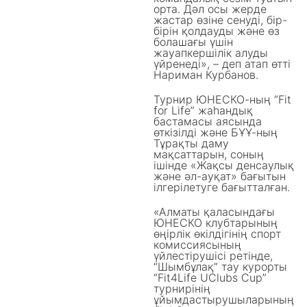
орта. Дәл осы жерде
жастар өзіне сенуді, бір-
бірін қолдауды және өз
болашағы үшін
жауапкершілік алуды
үйренеді», – деп атап өтті
Нариман Курбанов.
Турнир ЮНЕСКО-ның “Fit
for Life” жаһандық
бастамасы аясында
өткізілді және БҰҰ-ның
Тұрақты даму
мақсаттарын, соның
ішінде «Жақсы денсаулық
және әл-ауқат» бағытын
ілгерілетуге бағытталған.
«Алматы қаласындағы
ЮНЕСКО клубтарының
өңірлік өкілдігінің спорт
комиссиясының
үйлестірушісі ретінде,
“Шымбұлақ” тау курорты
“Fit4Life UClubs Cup”
турнирінің
ұйымдастырушыларының