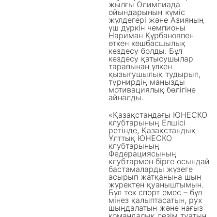
жылғы Олимпиада
ойындарының күміс
жүлдегері және Азияның
үш дүркін чемпионы
Нариман Құрбановпен
өткен көшбасшылық
кездесу болды. Бұл
кездесу қатысушылар
тарапынан үлкен
қызығушылық тудырып,
турнирдің маңызды
мотивациялық бөлігіне
айналды.
«Қазақстандағы ЮНЕСКО
клубтарының Елшісі
ретінде, Қазақстандық
Ұлттық ЮНЕСКО
клубтарының
Федерациясының
клубтармен бірге осындай
бастамаларды жүзеге
асырып жатқанына шын
жүректен қуаныштымын.
Бұл тек спорт емес – бұл
мінез қалыптасатын, рух
шыңдалатын және нағыз
командалық сезім туатын