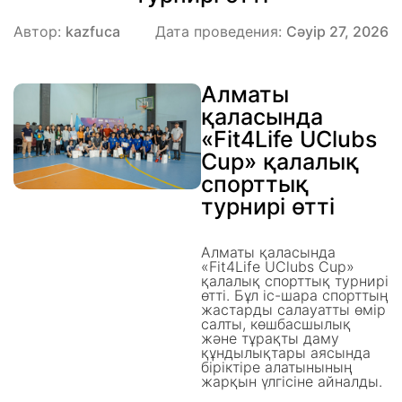
Автор:
kazfuca
Дата проведения:
Сәуір 27, 2026
Алматы
қаласында
«Fit4Life UClubs
Cup» қалалық
спорттық
турнирі өтті
Алматы қаласында
«Fit4Life UClubs Cup»
қалалық спорттық турнирі
өтті. Бұл іс-шара спорттың
жастарды салауатты өмір
салты, көшбасшылық
және тұрақты даму
құндылықтары аясында
біріктіре алатынының
жарқын үлгісіне айналды.