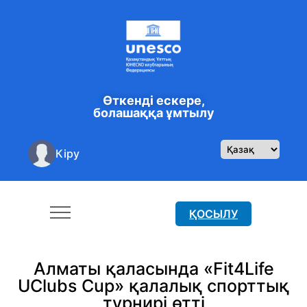
Өткенді ескере,
болашаққа ұмтылу
Кіру
ҚОСЫЛУ
Алматы қаласында «Fit4Life
UClubs Cup» қалалық спорттық
турнирі өтті