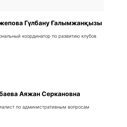
жепова Гүлбану Ғалымжанқызы
ональный координатор по развитию клубов
баева Аяжан Серкановна
иалист по административным вопросам