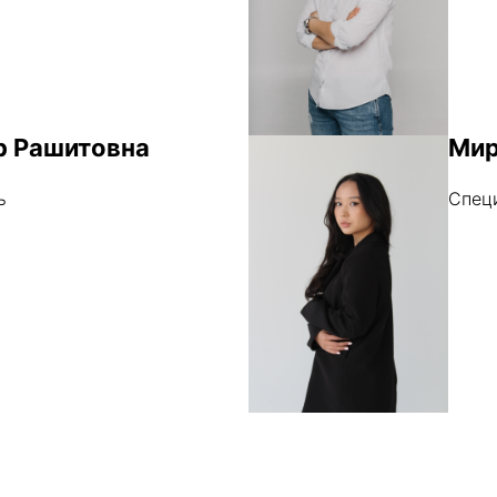
р Рашитовна
Мир
ь
Спец