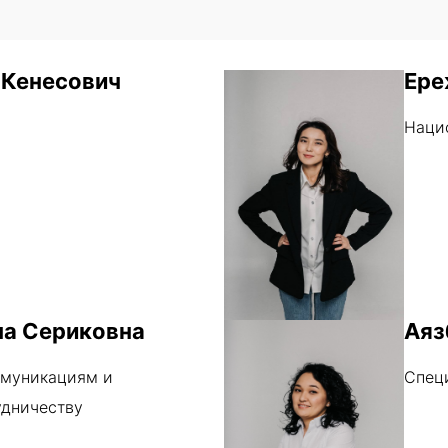
 Кенесович
Ере
Наци
а Сериковна
Аяз
ммуникациям и
Спец
дничеству