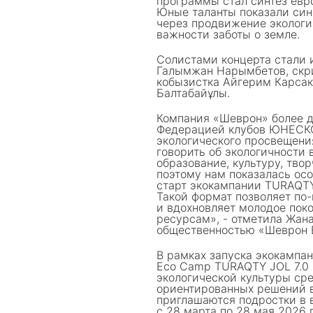
программы стал синтез евр
Юные таланты показали син
через продвижение экологи
важности заботы о земле.
Солистами концерта стали 
Галымжан Нарымбетов, скр
кобызистка Айгерим Карса
Балтабайұлы.
Компания «Шеврон» более д
Федерацией клубов ЮНЕСКО
экологического просвещени
говорить об экологичности 
образование, культуру, тво
поэтому нам показалась осо
старт экокампании TURAQTY
Такой формат позволяет по-
и вдохновляет молодое поко
ресурсам», - отметила Жана
общественностью «Шеврон 
В рамках запуска экокампан
Eco Camp TURAQTY JOL 7.0 
экологической культуры ср
ориентированных решений в
приглашаются подростки в в
с 28 марта по 28 мая 2026 