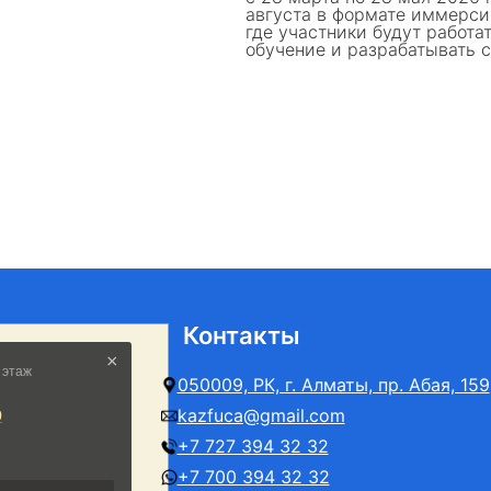
августа в формате иммерсив
где участники будут работа
обучение и разрабатывать 
Контакты
050009, РК, г. Алматы, пр. Абая, 159
kazfuca@gmail.com
+7 727 394 32 32
+7 700 394 32 32