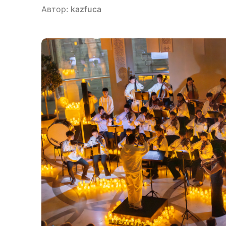
Автор:
kazfuca