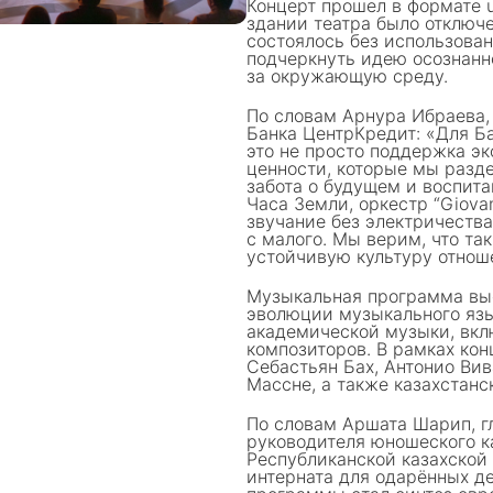
Концерт прошел в формате 
здании театра было отключ
состоялось без использован
подчеркнуть идею осознанн
за окружающую среду.
По словам Арнура Ибраева,
Банка ЦентрКредит: «Для Б
это не просто поддержка эк
ценности, которые мы разд
забота о будущем и воспита
Часа Земли, оркестр “Giova
звучание без электричества
с малого. Мы верим, что т
устойчивую культуру отнош
Музыкальная программа выс
эволюции музыкального язы
академической музыки, вкл
композиторов. В рамках ко
Себастьян Бах, Антонио Вив
Массне, а также казахстанс
По словам Аршата Шарип, г
руководителя юношеского ка
Республиканской казахской
интерната для одарённых д