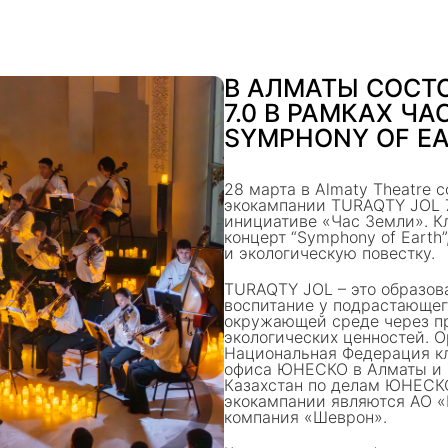
В АЛМАТЫ СОСТО
7.0 В РАМКАХ Ч
SYMPHONY OF E
28 марта в Almaty Theatre 
экокампании TURAQTY JOL 
инициативе «Час Земли». К
концерт “Symphony of Earth
и экологическую повестку.
TURAQTY JOL – это образов
воспитание у подрастающег
окружающей среде через пр
экологических ценностей. 
Национальная Федерация к
офиса ЮНЕСКО в Алматы и 
Казахстан по делам ЮНЕСК
экокампании являются АО «
компания «Шеврон».