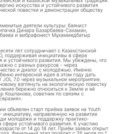
опейской и казахской музыкальных традиций.
ергию искусства и устойчивого развития
ческой повестки и демонстрации обществу
именитые деятели культуры: баянист
ипачка Динара Базарбаева-Сахаман,
кбаева и вибрафонист Мұхаммедбатыр
есяти лет сотрудничает с Казахстанской
, поддерживая инициативы в сфере
я и устойчивого развития. Мы убеждены, что
важно с разных ракурсов - через
рчество и диалог с молодёжью. Именно
бенно интересной идея в этом году дать
 JOL 7.0 через музыкальное мероприятие.
новому взглянуть на экологическую повестку
ление бережно относиться к Земле и её
р Кошпанова, советник по связям с
Евразия».
ии объявлен старт приёма заявок на Youth
- инициативу, направленную на развитие
еди молодёжи и поддержку практико-
 сфере устойчивого развития. К участию
озрасте от 14 до 18 лет. Приём заявок открыт
года. Финальный этап пройдет с 26 июля по 1