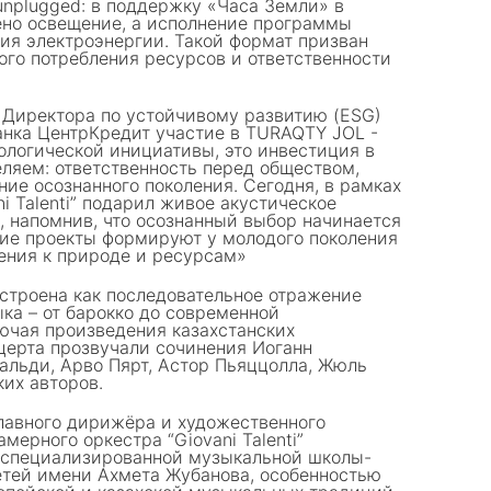
unplugged: в поддержку «Часа Земли» в
ено освещение, а исполнение программы
ия электроэнергии. Такой формат призван
ого потребления ресурсов и ответственности
 Директора по устойчивому развитию (ESG)
анка ЦентрКредит участие в TURAQTY JOL -
ологической инициативы, это инвестиция в
еляем: ответственность перед обществом,
ние осознанного поколения. Сегодня, в рамках
ni Talenti” подарил живое акустическое
, напомнив, что осознанный выбор начинается
акие проекты формируют у молодого поколения
ения к природе и ресурсам»
троена как последовательное отражение
ка – от барокко до современной
ючая произведения казахстанских
нцерта прозвучали сочинения Иоганн
альди, Арво Пярт, Астор Пьяццолла, Жюль
ких авторов.
лавного дирижёра и художественного
мерного оркестра “Giovani Talenti”
 специализированной музыкальной школы-
етей имени Ахмета Жубанова, особенностью