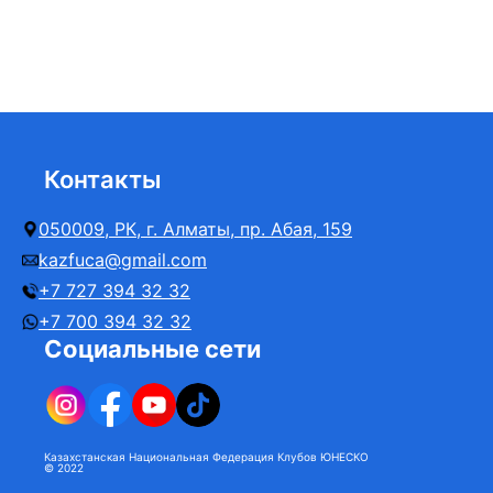
Контакты
050009, РК, г. Алматы, пр. Абая, 159
kazfuca@gmail.com
+7 727 394 32 32
+7 700 394 32 32
Социальные сети
Казахстанская Национальная Федерация Клубов ЮНЕСКО
© 2022